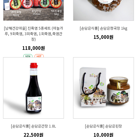
[남해건강마을] 진죽염 5종세트 (마늘가
[손담은식품] 손담은청국장 1kg
루, 9회죽염, 3회죽염, 1회죽염,죽염간
15,000원
장)
118,000원
[손담은식품] 손담은간장 1.8L
[손담은식품] 손담은된장
22,500원
10,000원