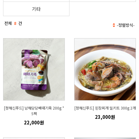
기타
전체
8
건
[청해신푸드] 남해당당빼때기죽 200g *
[청해신푸드] 된장찌개 밀키트 300g 2개
5팩
23,000원
22,000원