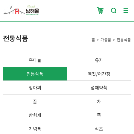
전통식품
홈
가공품
전통식품
흑마늘
유자
전통식품
액젓/어간장
장아찌
섬애약쑥
꿀
차
방향제
죽
기념품
식초