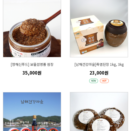
[청해신푸드] 보물섬명품 쌈장
[남해건강마을]죽염된장 1kg, 3kg
35,000원
23,000원