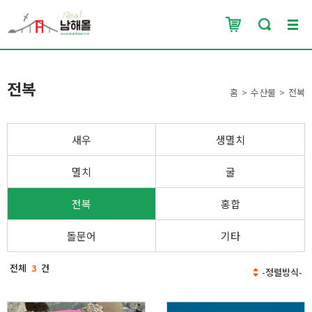
전복
홈
수산물
전복
새우
생멸치
멸치
굴
전복
홍합
돌문어
기타
전체
3
건