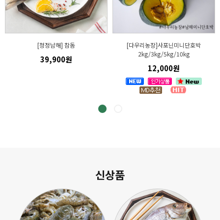
[청정남해] 참돔
[다우리농장]사포닌미니단호박
2kg/3kg/5kg/10kg
39,900원
12,000원
신상품