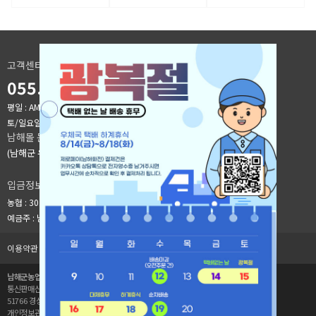
고객센터
055.241.9176
평일 : AM 9시 ~ PM 6시
[점심시간]오전:12:00 ~ 오후:13:00
토/일요일, 공휴일 휴무(카카오 채널톡으로 문의 바랍니다)
남해몰 문의
(남해군 유통지원과) : 055-860-3912
입금정보
농협 : 301-0273-1080-21
예금주 : 남해군농업기술센터
이용약관
개인정보취급방침
공급사 로그인
1:1문의
남해군농업기술센터
사업자등록번호 : 614-83-00777
통신판매신고번호 : 제2020-경남남해-083호
51766 경상남도 남해군 이동면 남해대로 2449
대표자 : 류욱환
개인정보관리자 : 오지훈(leehoo767@korea.kr)