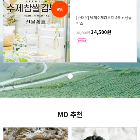
9%
[바래온] 남해수제김부각 4봉 + 선물
박스
34,500원
38,000원
MD 추천