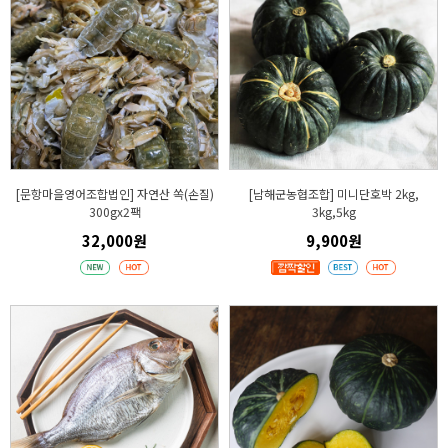
[문항마을영어조합법인] 자연산 쏙(손질)
[남해군농협조합] 미니단호박 2kg,
300gx2팩
3kg,5kg
32,000원
9,900원