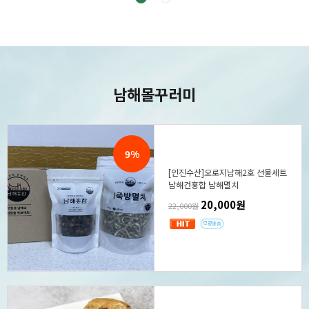
남해몰
꾸러미
9%
[인진수산]오로지남해2호 선물세트
남해건홍합 남해멸치
20,000원
22,000원