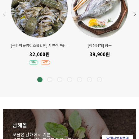
[문항마을영어조합법인] 자연산 쏙(손질) 300gx2팩
[청정남해] 참돔
32,000원
39,900원
남해몰
보물섬 남해에서 기른