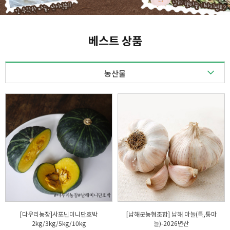
베스트 상품
농산물
농산물
축산물
수산물
가공품
[다우리농장]사포닌미니단호박
[남해군농협조합] 남해 마늘(특,통마
2kg/3kg/5kg/10kg
늘)-2026년산