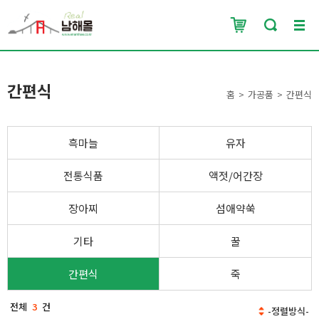
간편식
홈
가공품
간편식
흑마늘
유자
전통식품
액젓/어간장
장아찌
섬애약쑥
기타
꿀
간편식
죽
전체
3
건