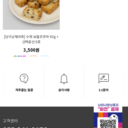
[담이남해어묵] 수제 보물초맛바 80g +
선택옵션 8종
3,500원
자주묻는 질문
공지사항
1:1문의
고객센터