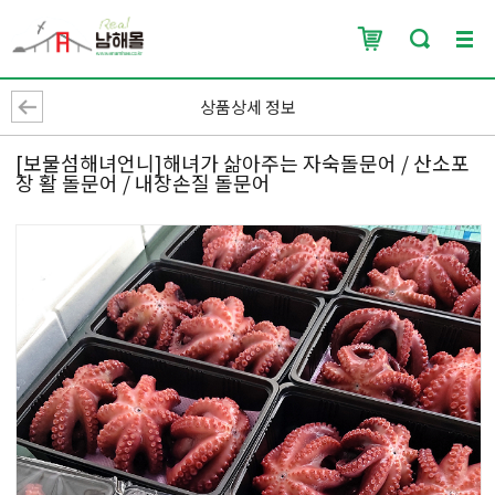
상품상세 정보
[보물섬해녀언니]해녀가 삶아주는 자숙돌문어 / 산소포
장 활 돌문어 / 내장손질 돌문어