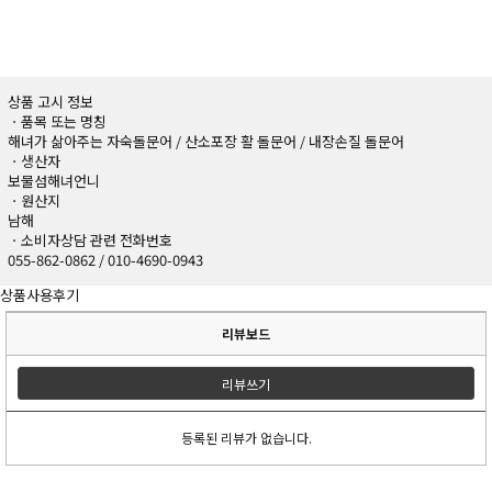
상품 고시 정보
ㆍ품목 또는 명칭
해녀가 삶아주는 자숙돌문어 / 산소포장 활 돌문어 / 내장손질 돌문어
ㆍ생산자
보물섬해녀언니
ㆍ원산지
남해
ㆍ소비자상담 관련 전화번호
055-862-0862 / 010-4690-0943
상품사용후기
리뷰보드
리뷰쓰기
등록된 리뷰가 없습니다.