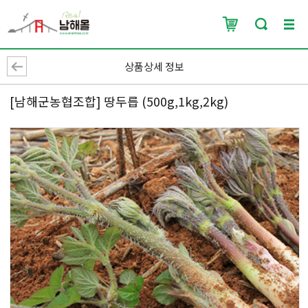
상품상세 정보
[남해군농협조합] 땅두릅 (500g,1kg,2kg)