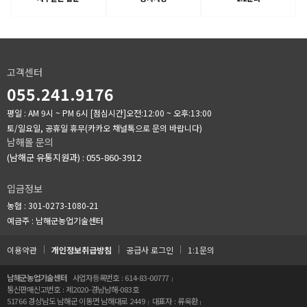
고객센터
055.241.9176
평일 : AM 9시 ~ PM 6시
[점심시간]오전:12:00 ~ 오후:13:00
토/일요일, 공휴일 휴무(카카오 채널톡으로 문의 바랍니다)
남해몰 문의
(남해군 유통지원과) : 055-860-3912
입금정보
농협 : 301-0273-1080-21
예금주 : 남해군농업기술센터
이용약관
개인정보취급방침
공급사 로그인
1:1문의
남해군농업기술센터
사업자등록번호 : 614-83-00777
통신판매신고번호 : 제2020-경남남해-083호
51766 경상남도 남해군 이동면 남해대로 2449
대표자 : 류욱환