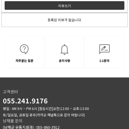
리뷰쓰기
등록된 리뷰가 없습니다.
자주묻는 질문
공지사항
1:1문의
고객센터
055.241.9176
평일 : AM 9시 ~ PM 6시
[점심시간]오전:12:00 ~ 오후:13:00
토/일요일, 공휴일 휴무(카카오 채널톡으로 문의 바랍니다)
남해몰 문의
(남해군 유통지원과) : 055-860-3912