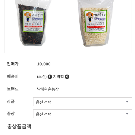
판매가
10,000
배송비
(조건)
지역별
브랜드
남해왼손농장
상품
중량
총상품금액