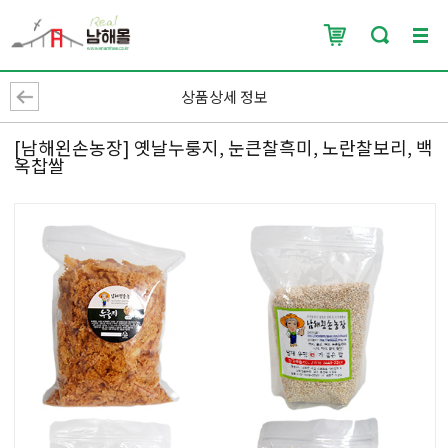
상품상세 정보
[남해왼손농장] 옛날누룽지, 눈큰찰흑미, 노란찰보리, 백
옥찹쌀