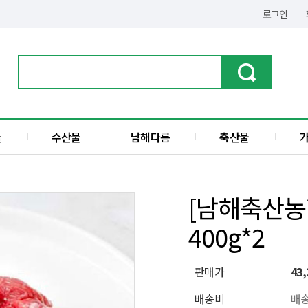
로그인
물
수산물
남해다름
축산물
가공품
한우
수산물
돼지고기
[남해축산농
전
액젓
400g*2
섬
판매가
43,
배송비
배송