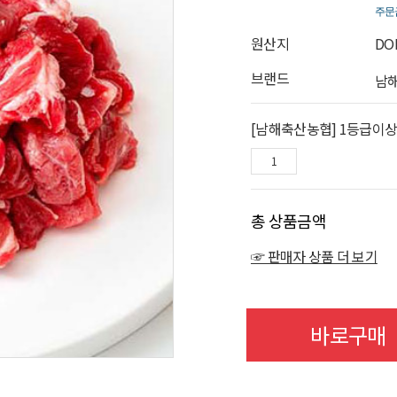
주문
원산지
DO
브랜드
남
[남해축산농협] 1등급이상 
총 상품금액
☞ 판매자 상품 더 보기
바로구매