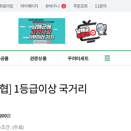
회원가입
마이페이지
장바구니
주문조회
1:1문의
0
가공품
관광상품
꾸러미세트
흑마늘
유자
협] 1등급이상 국거리
통식품
/어간장
장아찌
애약쑥
기타
200
원
꿀
조건 : (무료)
간편식