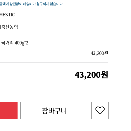
죽
금액에 상관없이 배송비가 청구되지 않습니다.
MESTIC
해축산농협
국거리 400g*2
43,200
원
43,200
장바구니