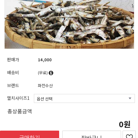
판매가
14,000
배송비
(무료)
브랜드
화전수산
멸치사이즈1
총상품금액
0
구매하기
장바구니