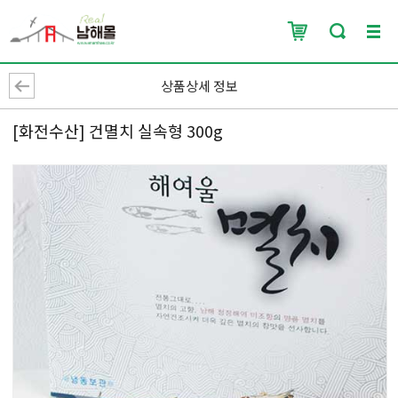
상품상세 정보
[화전수산] 건멸치 실속형 300g