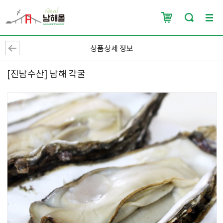
상품상세 정보
[진남수산] 남해 각굴