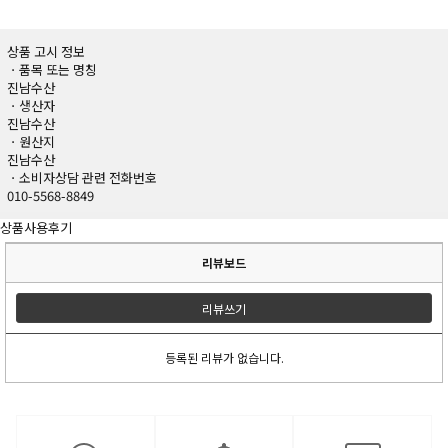
상품 고시 정보
ㆍ품목 또는 명칭
진남수산
ㆍ생산자
진남수산
ㆍ원산지
진남수산
ㆍ소비자상담 관련 전화번호
010-5568-8849
상품사용후기
리뷰보드
리뷰쓰기
등록된 리뷰가 없습니다.