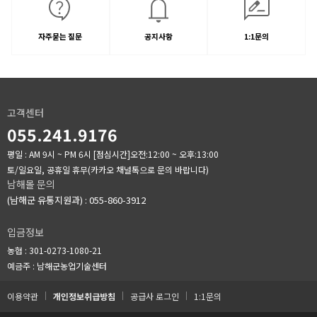
자주묻는 질문
공지사항
1:1문의
고객센터
055.241.9176
평일 : AM 9시 ~ PM 6시
[점심시간]오전:12:00 ~ 오후:13:00
토/일요일, 공휴일 휴무(카카오 채널톡으로 문의 바랍니다)
남해몰 문의
(남해군 유통지원과) : 055-860-3912
입금정보
농협 : 301-0273-1080-21
예금주 : 남해군농업기술센터
이용약관
개인정보취급방침
공급사 로그인
1:1문의