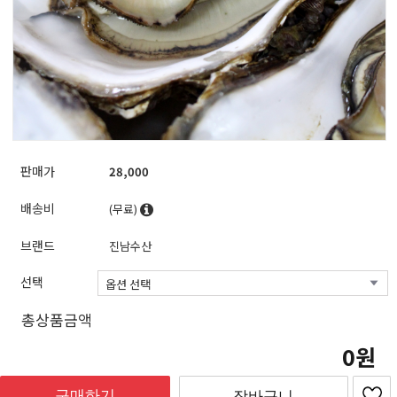
판매가
28,000
배송비
(무료)
브랜드
진남수산
선택
총상품금액
0
구매하기
장바구니