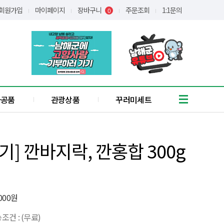
회원가입
마이페이지
장바구니
주문조회
1:1문의
0
가공품
관광상품
꾸러미세트
흑마늘
유자
] 깐바지락, 깐홍합 300g
통식품
/어간장
장아찌
애약쑥
기타
,000원
꿀
조건 : (무료)
간편식