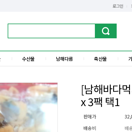
로그인
물
수산물
남해다름
축산물
가공품
한우
수산물
돼지고기
[남해바다먹기
전
액젓
x 3팩 택1
섬
판매가
32
배송비
배송