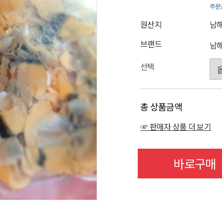
주문
원산지
남
브랜드
남
선택
총 상품금액
☞ 판매자 상품 더 보기
바로구매