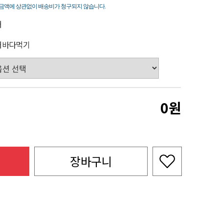
죽
금액에 상관없이 배송비가 청구되지 않습니다.
해
해바다먹기
0
장바구니