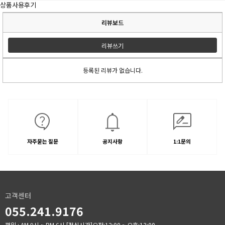
상품사용후기
리뷰보드
리뷰쓰기
등록된 리뷰가 없습니다.
자주묻는 질문
공지사항
1:1문의
고객센터
055.241.9176
평일 : AM 9시 ~ PM 6시
[점심시간]오전:12:00 ~ 오후:13:00