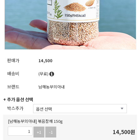
판매가
14,500
배송비
(무료)
브랜드
남해농부의아내
+ 추가 옵션 선택
박스추가
[남해농부의아내] 볶음참깨 150g
14,500
원
+1
-1