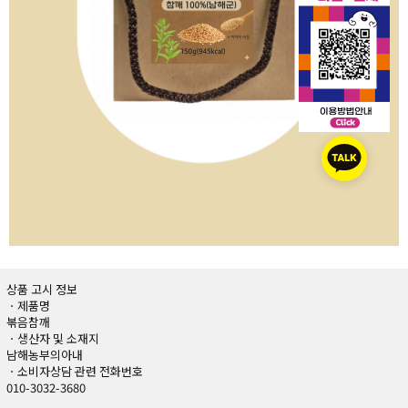
상품 고시 정보
ㆍ제품명
볶음참깨
ㆍ생산자 및 소재지
남해농부의아내
ㆍ소비자상담 관련 전화번호
010-3032-3680