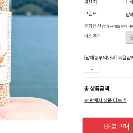
원산지
남
브랜드
남
추가옵션
(추가 구매를 원하시
박스추가
[남해농부의아내] 볶음참깨 
총 상품금액
☞ 판매자 상품 더 보기
바로구매