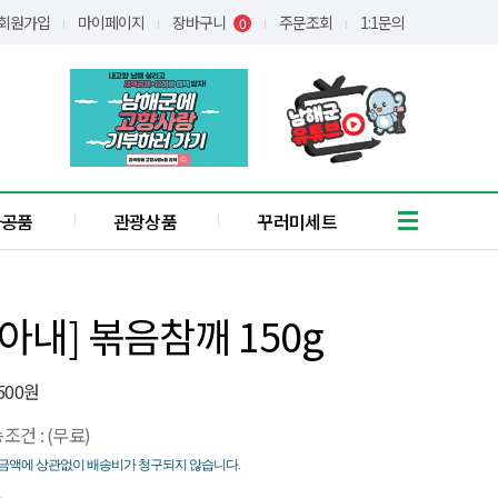
회원가입
마이페이지
장바구니
주문조회
1:1문의
0
가공품
관광상품
꾸러미세트
흑마늘
유자
내] 볶음참깨 150g
통식품
/어간장
장아찌
,500원
애약쑥
조건 : (무료)
기타
꿀
금액에 상관없이 배송비가 청구되지 않습니다.
간편식