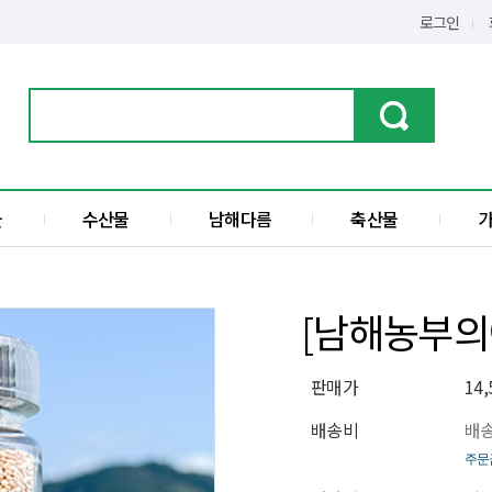
로그인
물
수산물
남해다름
축산물
가공품
한우
수산물
돼지고기
[남해농부의아
전
액젓
판매가
14
섬
배송비
배송
주문