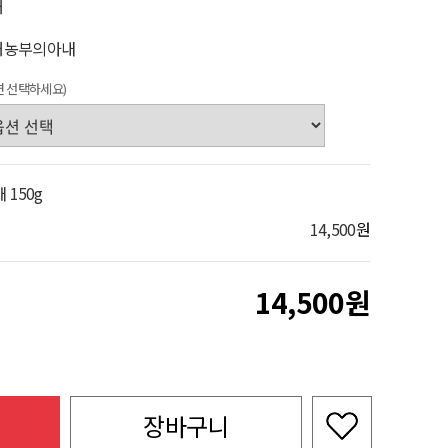
해
죽
해농부의아내
면 선택하세요)
150g
14,500
원
14,500
장바구니