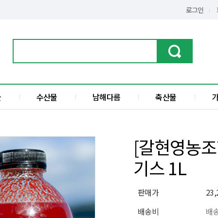
로그인
물
수산물
남해다름
축산물
가공품
한우
수산물
돼지고기
[갈현영농조
전
액젓
기스 1L
섬
판매가
23
배송비
배송