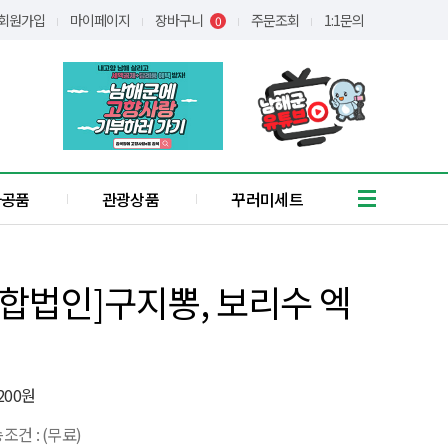
회원가입
마이페이지
장바구니
주문조회
1:1문의
0
가공품
관광상품
꾸러미세트
흑마늘
유자
합법인]구지뽕, 보리수 엑
통식품
/어간장
장아찌
애약쑥
기타
,200원
꿀
조건 : (무료)
간편식