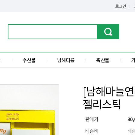
로그인
물
수산물
남해다름
축산물
가공품
한우
수산물
돼지고기
[남해마늘연
전
액젓
젤리스틱
섬
판매가
30,
배송비
배송