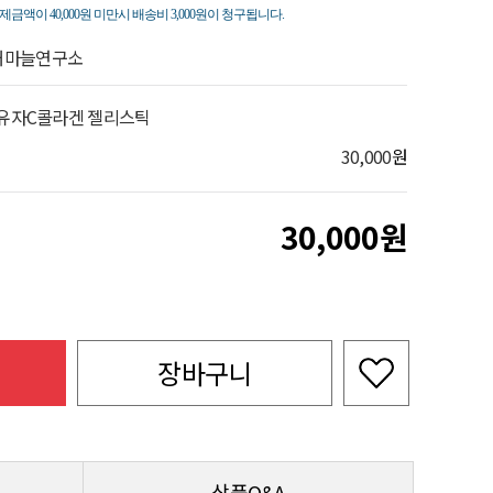
죽
제금액이 40,000원 미만시 배송비 3,000원이 청구됩니다.
해마늘연구소
 유자C콜라겐 젤리스틱
30,000
원
30,000
장바구니
상품Q&A