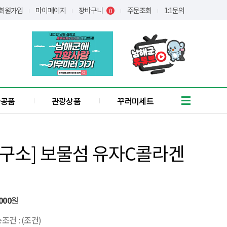
회원가입
마이페이지
장바구니
주문조회
1:1문의
0
가공품
관광상품
꾸러미세트
흑마늘
유자
구소] 보물섬 유자C콜라겐
통식품
/어간장
장아찌
애약쑥
기타
000
원
꿀
조건 : (조건)
간편식