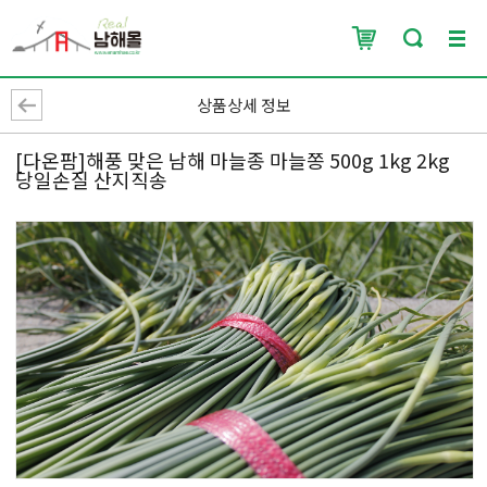
상품상세 정보
[다온팜]해풍 맞은 남해 마늘종 마늘쫑 500g 1kg 2kg
당일손질 산지직송