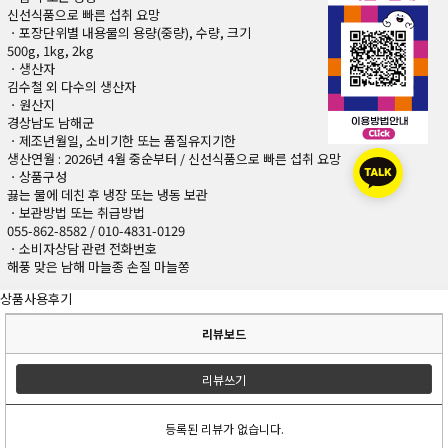
신선식품으로 빠른 섭취 요망
ㆍ포장단위별 내용물의 용량(중량), 수량, 크기
500g, 1kg, 2kg
ㆍ생산자
김수철 외 다수의 생산자
ㆍ원산지
경상남도 남해군
ㆍ제조년월일, 소비기한 또는 품질유지기한
생산연월 : 2026년 4월 중순부터 / 신선식품으로 빠른 섭취 요망
ㆍ상품구성
끓는 물에 데친 후 냉장 또는 냉동 보관
ㆍ보관방법 또는 취급방법
055-862-8582 / 010-4831-0129
ㆍ소비자상담 관련 전화번호
해풍 맞은 남해 마늘종 손질 마늘쫑
상품사용후기
리뷰보드
리뷰쓰기
등록된 리뷰가 없습니다.