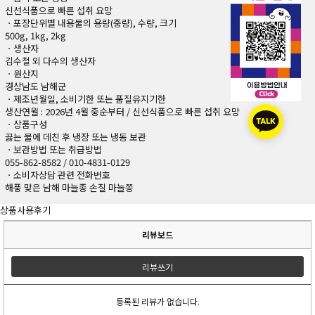
신선식품으로 빠른 섭취 요망
ㆍ포장단위별 내용물의 용량(중량), 수량, 크기
500g, 1kg, 2kg
ㆍ생산자
김수철 외 다수의 생산자
ㆍ원산지
경상남도 남해군
ㆍ제조년월일, 소비기한 또는 품질유지기한
생산연월 : 2026년 4월 중순부터 / 신선식품으로 빠른 섭취 요망
ㆍ상품구성
끓는 물에 데친 후 냉장 또는 냉동 보관
ㆍ보관방법 또는 취급방법
055-862-8582 / 010-4831-0129
ㆍ소비자상담 관련 전화번호
해풍 맞은 남해 마늘종 손질 마늘쫑
상품사용후기
리뷰보드
리뷰쓰기
등록된 리뷰가 없습니다.