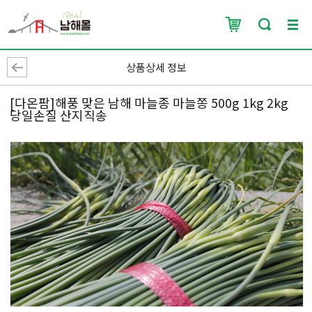
상품상세 정보
[다온팜]해풍 맞은 남해 마늘종 마늘쫑 500g 1kg 2kg
당일손질 산지직송