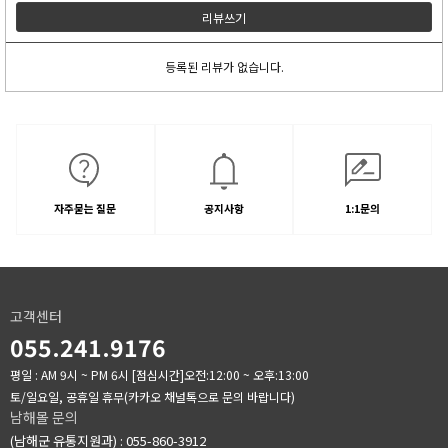
리뷰쓰기
등록된 리뷰가 없습니다.
자주묻는 질문
공지사항
1:1문의
고객센터
055.241.9176
평일 : AM 9시 ~ PM 6시
[점심시간]오전:12:00 ~ 오후:13:00
토/일요일, 공휴일 휴무(카카오 채널톡으로 문의 바랍니다)
남해몰 문의
(남해군 유통지원과) : 055-860-3912