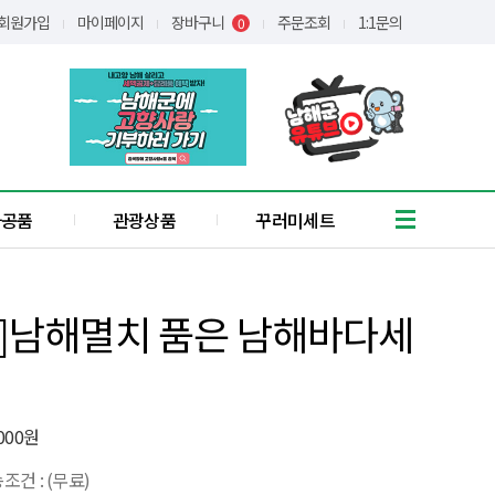
회원가입
마이페이지
장바구니
주문조회
1:1문의
0
가공품
관광상품
꾸러미세트
흑마늘
유자
]남해멸치 품은 남해바다세
통식품
/어간장
장아찌
애약쑥
기타
,000원
꿀
조건 : (무료)
간편식