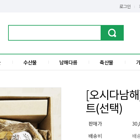
로그인
물
수산물
남해다름
축산물
가공품
한우
수산물
돼지고기
[오시다남해
전
액젓
트(선택)
섬
판매가
30
배송비
배송