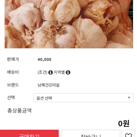
판매가
40,000
배송비
(조건)
지역별
브랜드
남해건강마을
선택
총상품금액
0
구매하기
장바구니