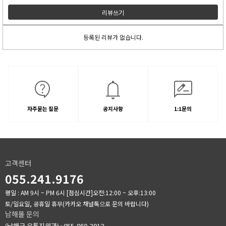
리뷰쓰기
등록된 리뷰가 없습니다.
자주묻는 질문
공지사항
1:1문의
고객센터
055.241.9176
평일 : AM 9시 ~ PM 6시
[점심시간]오전:12:00 ~ 오후:13:00
토/일요일, 공휴일 휴무(카카오 채널톡으로 문의 바랍니다)
남해몰 문의
(남해군 유통지원과) : 055-860-3912