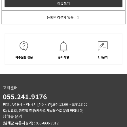
리뷰쓰기
등록된 리뷰가 없습니다.
자주묻는 질문
공지사항
1:1문의
고객센터
055.241.9176
평일 : AM 9시 ~ PM 6시
[점심시간]오전:12:00 ~ 오후:13:00
토/일요일, 공휴일 휴무(카카오 채널톡으로 문의 바랍니다)
남해몰 문의
(남해군 유통지원과) : 055-860-3912