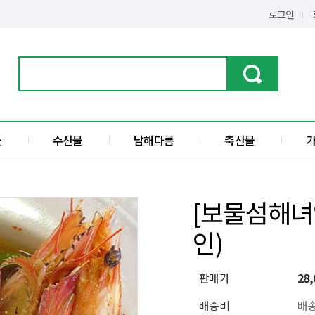
로그인
물
수산물
남해다름
축산물
가공품
한우
수산물
돼지고기
[보물섬해녀
전
액젓
인)
섬
판매가
28,
배송비
배송