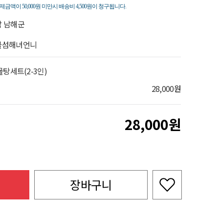
죽
제금액이 50,000원 미만시 배송비 4,500원이 청구됩니다.
 남해군
물섬해녀언니
탕세트(2-3인)
28,000
원
28,000
장바구니