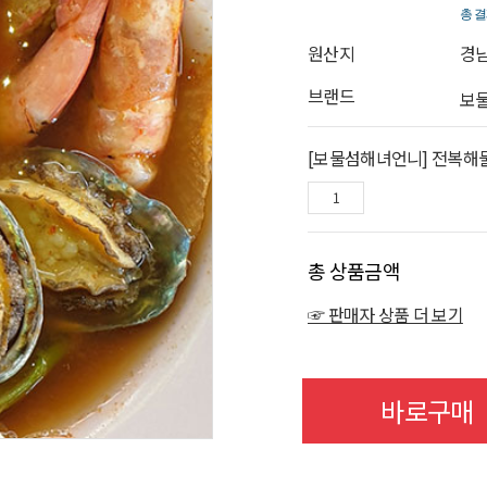
총 결
원산지
경남
브랜드
보
[보물섬해녀언니] 전복해물
총 상품금액
☞ 판매자 상품 더 보기
바로구매