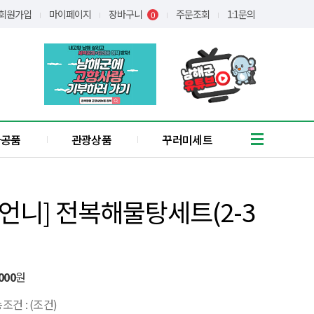
회원가입
마이페이지
장바구니
주문조회
1:1문의
0
가공품
관광상품
꾸러미세트
흑마늘
유자
언니] 전복해물탕세트(2-3
통식품
/어간장
장아찌
애약쑥
기타
000
원
꿀
조건 : (조건)
간편식