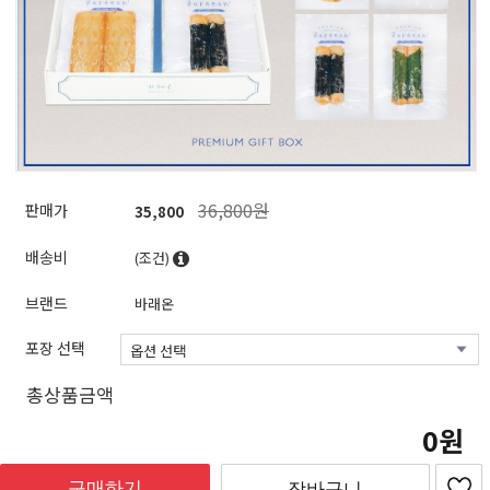
36,800원
판매가
35,800
배송비
(조건)
브랜드
바래온
포장 선택
총상품금액
0
구매하기
장바구니