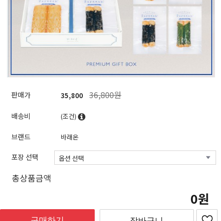
36,800원
판매가
35,800
배송비
(조건)
브랜드
바래온
포장 선택
총상품금액
0
구매하기
장바구니