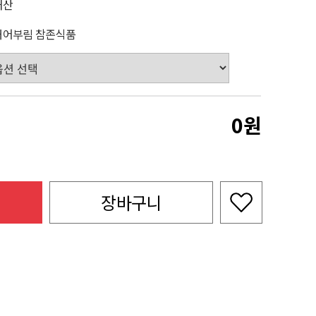
내산
죽
해어부림 참존식품
0
장바구니