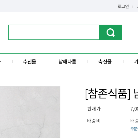
로그인
물
수산물
남해다름
축산물
가공품
한우
수산물
돼지고기
[참존식품]
전
액젓
판매가
7,
섬
배송비
배송
주문금