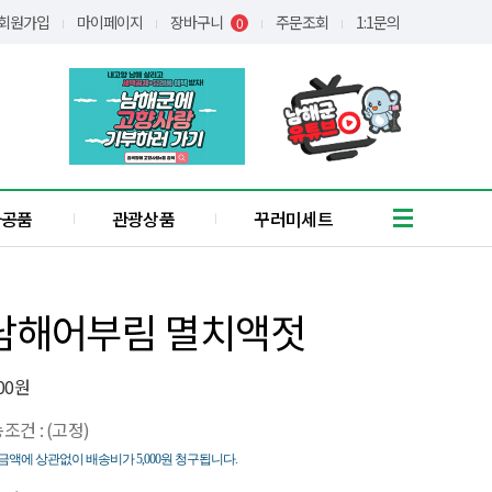
회원가입
마이페이지
장바구니
주문조회
1:1문의
0
가공품
관광상품
꾸러미세트
흑마늘
유자
 남해어부림 멸치액젓
통식품
/어간장
장아찌
000원
애약쑥
조건 : (고정)
기타
꿀
액에 상관없이 배송비가 5,000원 청구됩니다.
간편식