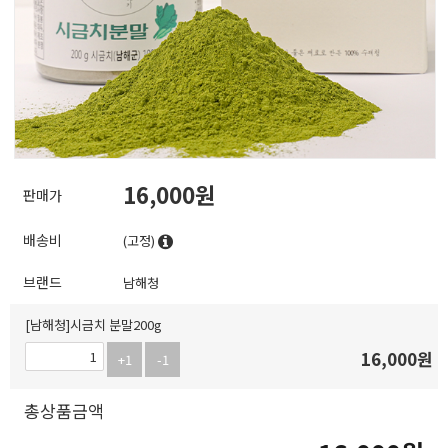
16,000
판매가
배송비
(고정)
브랜드
남해청
[남해청]시금치 분말200g
16,000
원
+1
-1
총상품금액