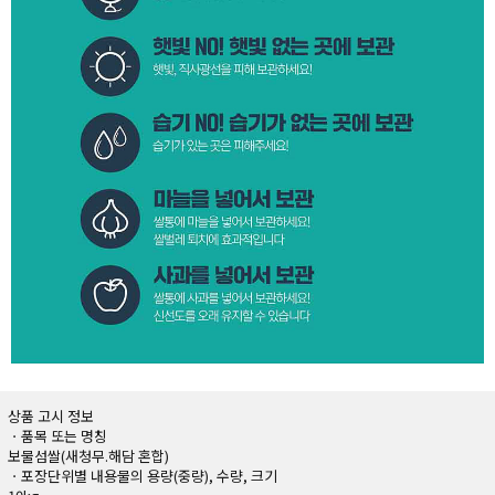
상품 고시 정보
ㆍ품목 또는 명칭
보물섬쌀(새청무.해담 혼합)
ㆍ포장단위별 내용물의 용량(중량), 수량, 크기