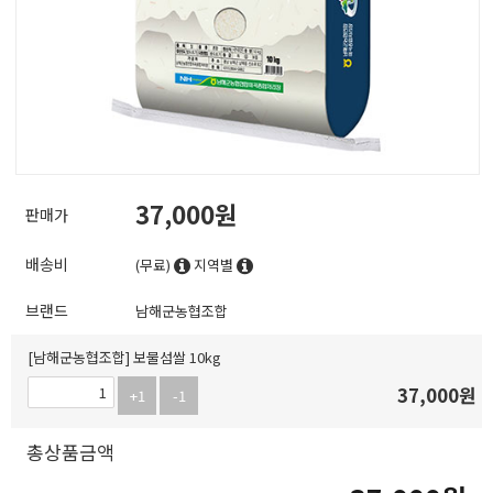
37,000
판매가
배송비
(무료)
지역별
브랜드
남해군농협조합
[남해군농협조합] 보물섬쌀 10kg
37,000
원
+1
-1
총상품금액