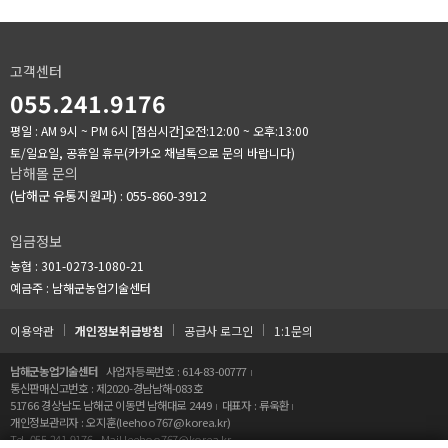
고객센터
055.241.9176
평일 : AM 9시 ~ PM 6시
[점심시간]오전:12:00 ~ 오후:13:00
토/일요일, 공휴일 휴무(카카오 채널톡으로 문의 바랍니다)
남해몰 문의
(남해군 유통지원과) : 055-860-3912
입금정보
농협 : 301-0273-1080-21
예금주 : 남해군농업기술센터
이용약관
개인정보취급방침
공급사 로그인
1:1문의
남해군농업기술센터
사업자등록번호 : 614-83-00777
통신판매신고번호 : 제2020-경남남해-083호
51766 경상남도 남해군 이동면 남해대로 2449
대표자 : 류욱환
개인정보관리자 : 오지훈(leehoo767@korea.kr)
Tel. 055.241.9176
Mail.leehoo767@korea.kr