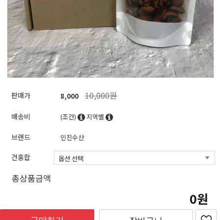
10,000원
판매가
8,000
배송비
(조건)
지역별
브랜드
인진수산
건홍합
총상품금액
0