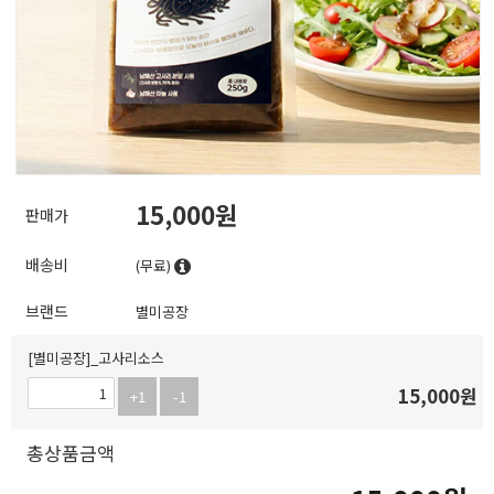
15,000
판매가
배송비
(무료)
브랜드
별미공장
[별미공장]_고사리소스
15,000
원
+1
-1
총상품금액