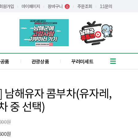
회원가입
마이페이지
장바구니
주문조회
1:1문의
0
가공품
관광상품
꾸러미세트
흑마늘
유자
] 남해유자 콤부차(유자레,
통식품
/어간장
 중 선택)
장아찌
애약쑥
기타
,000원
꿀
,500원
간편식