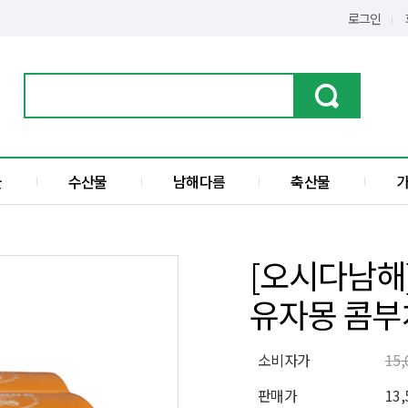
로그인
물
수산물
남해다름
축산물
가공품
한우
수산물
돼지고기
[오시다남해
전
액젓
유자몽 콤부차
섬
소비자가
15
판매가
13