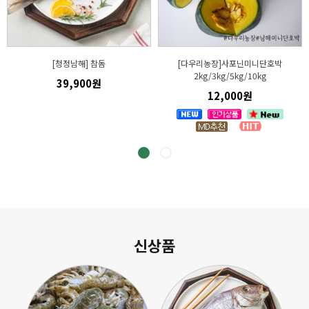
[청정남해] 참돔
[다우리농장]사포닌미니단호박
2kg/3kg/5kg/10kg
39,900원
12,000원
신상품