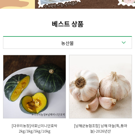
베스트 상품
농산물
농산물
축산물
수산물
가공품
[다우리농장]사포닌미니단호박
[남해군농협조합] 남해 마늘(특,통마
2kg/3kg/5kg/10kg
늘)-2026년산