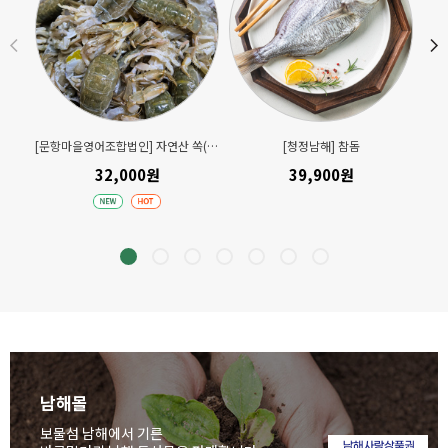
[문항마을영어조합법인] 자연산 쏙(손질) 300gx2팩
[청정남해] 참돔
32,000원
39,900원
남해몰
보물섬 남해에서 기른