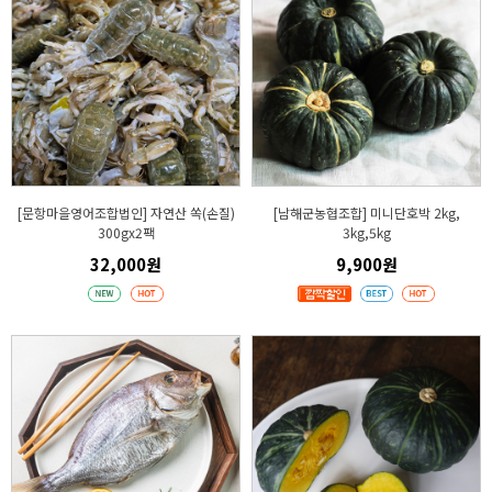
[문항마을영어조합법인] 자연산 쏙(손질)
[남해군농협조합] 미니단호박 2kg,
300gx2팩
3kg,5kg
32,000원
9,900원