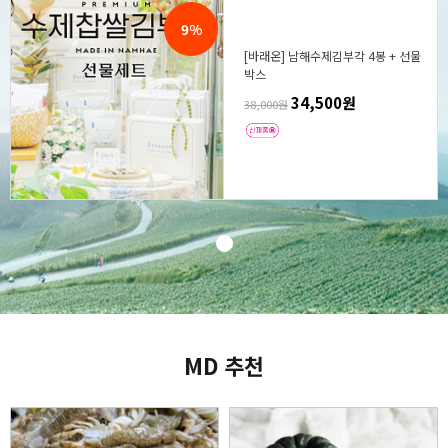
9%
[바래온] 남해수제김부각 4봉 + 선물
박스
34,500원
38,000원
MD 추천