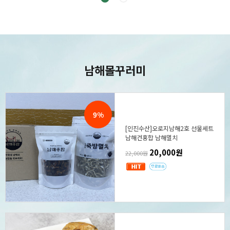
남해몰
꾸러미
9%
[인진수산]오로지남해2호 선물세트
남해건홍합 남해멸치
20,000원
22,000원