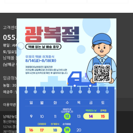
고객센터
055.241.9176
평일 : AM 9시 ~ PM 6시
[점심시간]오전:12:00 ~ 오후:13:00
토/일요일, 공휴일 휴무(카카오 채널톡으로 문의 바랍니다)
남해몰 문의
(남해군 유통지원과) : 055-860-3912
입금정보
농협 : 301-0273-1080-21
예금주 : 남해군농업기술센터
이용약관
개인정보취급방침
공급사 로그인
1:1문의
남해군농업기술센터
사업자등록번호 : 614-83-00777
통신판매신고번호 : 제2020-경남남해-083호
51766 경상남도 남해군 이동면 남해대로 2449
대표자 : 류욱환
개인정보관리자 : 오지훈(leehoo767@korea.kr)