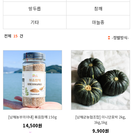
땅두릅
참깨
기타
마늘종
전체
15
건
[남해농부의아내] 볶음참깨 150g
[남해군농협조합] 미니단호박 2kg,
3kg,5kg
14,500원
9,900원