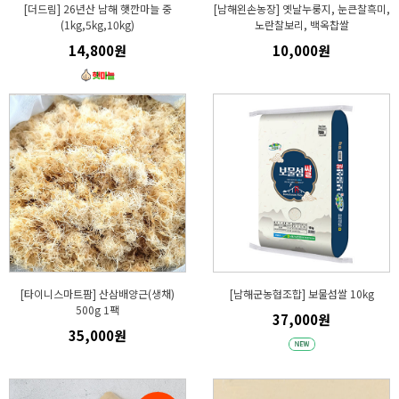
[더드림] 26년산 남해 햇깐마늘 중
[남해왼손농장] 옛날누룽지, 눈큰찰흑미,
(1kg,5kg,10kg)
노란찰보리, 백옥찹쌀
14,800원
10,000원
[타이니스마트팜] 산삼배양근(생채)
[남해군농협조합] 보물섬쌀 10kg
500g 1팩
37,000원
35,000원