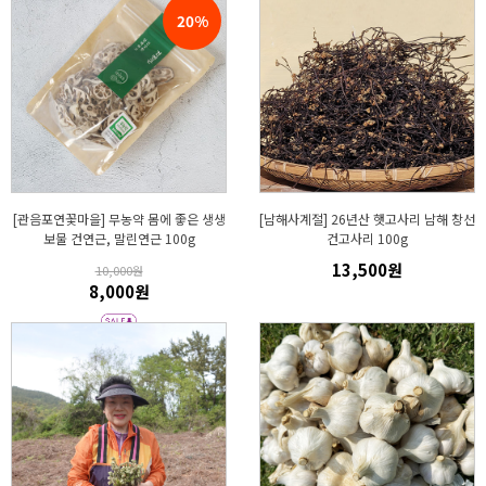
20%
[관음포연꽃마을] 무농약 몸에 좋은 생생
[남해사계절] 26년산 햇고사리 남해 창선
보물 건연근, 말린연근 100g
건고사리 100g
13,500원
10,000원
8,000원