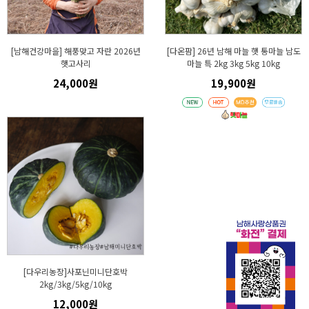
[남해건강마을] 해풍맞고 자란 2026년
[다온팜] 26년 남해 마늘 햇 통마늘 남도
햇고사리
마늘 특 2kg 3kg 5kg 10kg
24,000원
19,900원
[다우리농장]사포닌미니단호박
2kg/3kg/5kg/10kg
12,000원