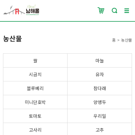
농산물
홈
농산물
쌀
마늘
시금치
유자
블루베리
참다래
미니단호박
양앵두
토마토
우리밀
고사리
고추