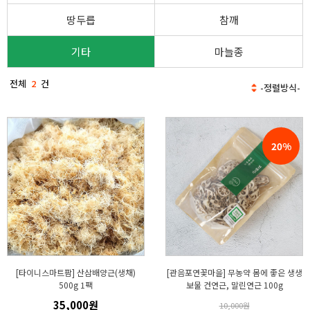
땅두릅
참깨
기타
마늘종
전체
2
건
20%
[타이니스마트팜] 산삼배양근(생채)
[관음포연꽃마을] 무농약 몸에 좋은 생생
500g 1팩
보물 건연근, 말린연근 100g
35,000원
10,000원