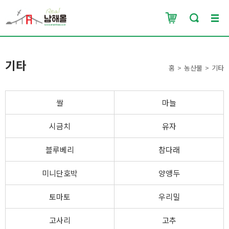
기타
홈
농산물
기타
쌀
마늘
시금치
유자
블루베리
참다래
미니단호박
양앵두
토마토
우리밀
고사리
고추