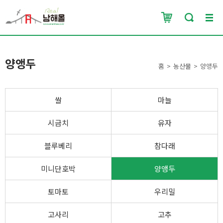
양앵두
홈
농산물
양앵두
쌀
마늘
시금치
유자
블루베리
참다래
미니단호박
양앵두
토마토
우리밀
고사리
고추