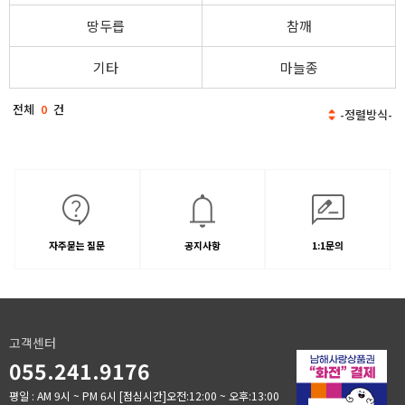
땅두릅
참깨
기타
마늘종
전체
0
건
자주묻는 질문
공지사항
1:1문의
고객센터
055.241.9176
평일 : AM 9시 ~ PM 6시
[점심시간]오전:12:00 ~ 오후:13:00