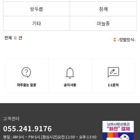
땅두릅
참깨
기타
마늘종
전체
0
건
자주묻는 질문
공지사항
1:1문의
고객센터
055.241.9176
평일 : AM 9시 ~ PM 6시
[점심시간]오전:12:00 ~ 오후:13:00