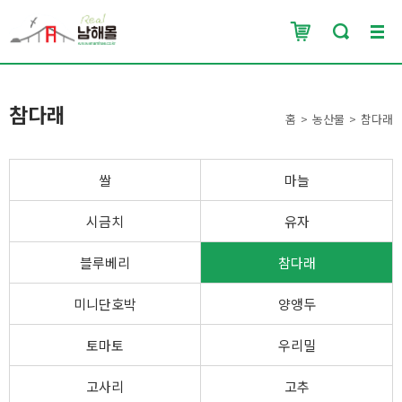
참다래
홈
농산물
참다래
쌀
마늘
시금치
유자
블루베리
참다래
미니단호박
양앵두
토마토
우리밀
고사리
고추