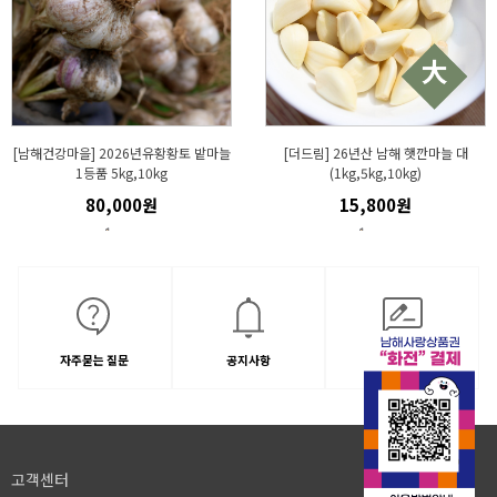
[남해건강마을] 2026년유황황토 밭마늘
[더드림] 26년산 남해 햇깐마늘 대
1등품 5kg,10kg
(1kg,5kg,10kg)
80,000원
15,800원
자주묻는 질문
공지사항
1:1문의
고객센터