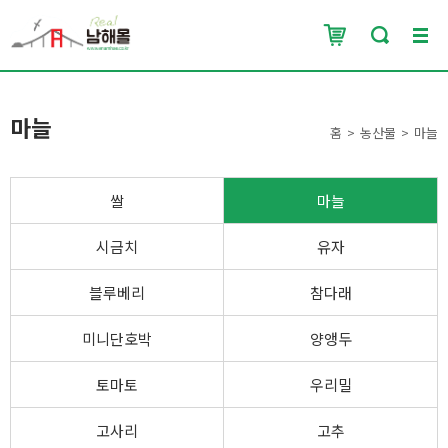
마늘
홈
농산물
마늘
쌀
마늘
시금치
유자
블루베리
참다래
미니단호박
양앵두
토마토
우리밀
고사리
고추