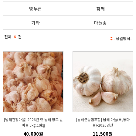
땅두릅
참깨
기타
마늘종
전체
6
건
[남해건강마을] 2026년 햇 남해 황토 밭
[남해군농협조합] 남해 마늘(특,통마
마늘 5kg,10kg
늘)-2026년산
40,000원
11,500원