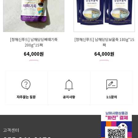
[청해신푸드] 남해당당빼때기죽
[청해신푸드] 남해당당보물죽 180g*15
200g*15팩
팩
64,000원
64,000원
자주묻는 질문
공지사항
1:1문의
고객센터