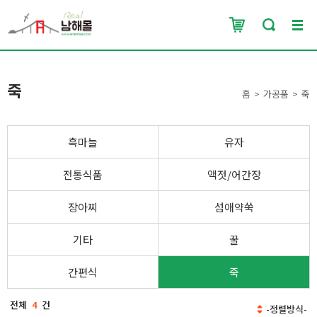
죽
홈
가공품
죽
흑마늘
유자
전통식품
액젓/어간장
장아찌
섬애약쑥
기타
꿀
간편식
죽
전체
4
건