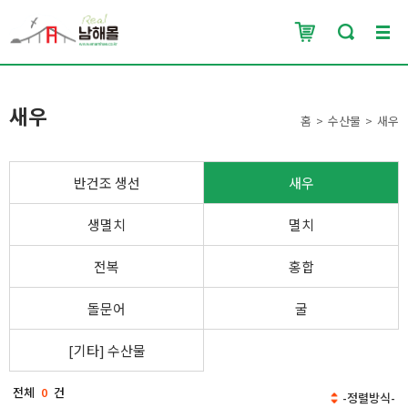
새우
홈
수산물
새우
반건조 생선
새우
생멸치
멸치
전복
홍합
돌문어
굴
[기타] 수산물
전체
0
건