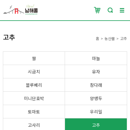
고추
홈
농산물
고추
쌀
마늘
시금치
유자
블루베리
참다래
미니단호박
양앵두
토마토
우리밀
고사리
고추