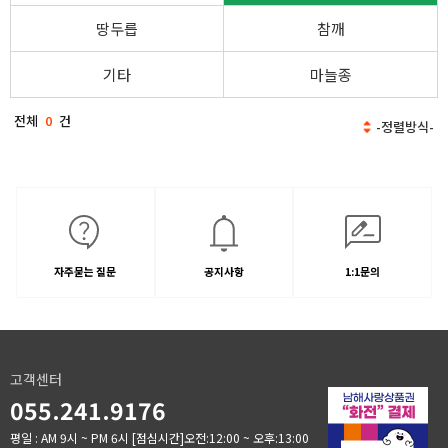
땅두릅
참깨
기타
마늘종
전체
0
건
자주묻는 질문
공지사항
1:1문의
고객센터
055.241.9176
평일 : AM 9시 ~ PM 6시
[점심시간]오전:12:00 ~ 오후:13:00