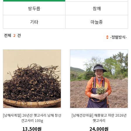
땅두릅
참깨
기타
마늘종
전체
2
건
[남해사계절] 26년산 햇고사리 남해 창선
[남해건강마을] 해풍맞고 자란 2026년
건고사리 100g
햇고사리
13,500원
24,000원