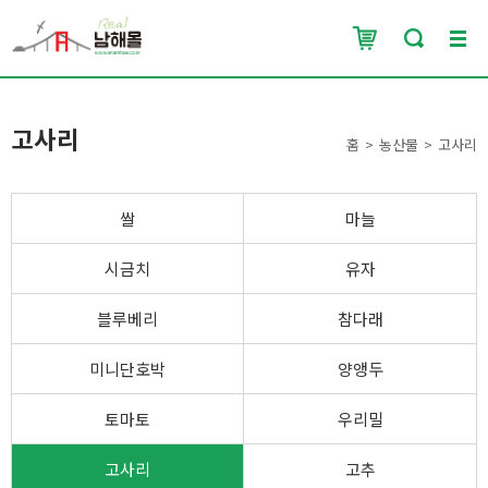
고사리
홈
농산물
고사리
쌀
마늘
시금치
유자
블루베리
참다래
미니단호박
양앵두
토마토
우리밀
고사리
고추