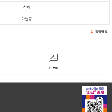
참깨
마늘종
1:1문의