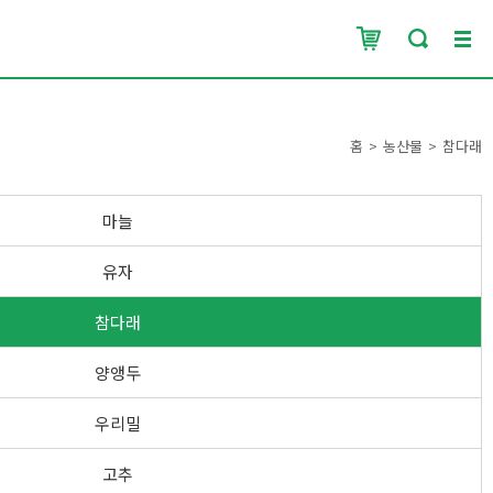
홈
농산물
참다래
마늘
유자
참다래
양앵두
우리밀
고추