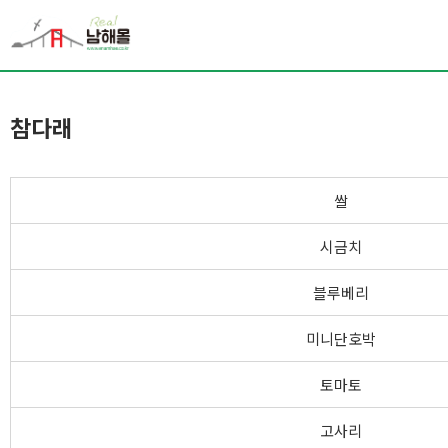
참다래
쌀
시금치
블루베리
미니단호박
토마토
고사리