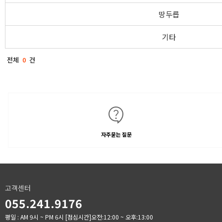
땅두릅
기타
전체
0
건
자주묻는 질문
고객센터
055.241.9176
평일 : AM 9시 ~ PM 6시
[점심시간]오전:12:00 ~ 오후:13:00