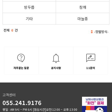
땅두릅
참깨
기타
마늘종
전체
0
건
자주묻는 질문
공지사항
1:1문의
고객센터
055.241.9176
평일 : AM 9시 ~ PM 6시
[점심시간]오전:12:00 ~ 오후:13:00