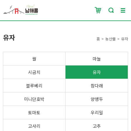
유자
홈
농산물
유자
쌀
마늘
시금치
유자
블루베리
참다래
미니단호박
양앵두
토마토
우리밀
고사리
고추